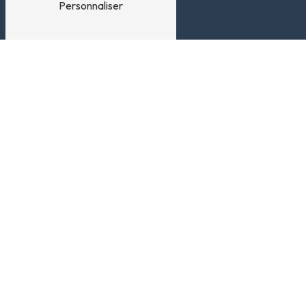
Personnaliser
Adresse
5 quartiers St Sebastien
06540 Breil-sur-Roya
Téléphone
04 93 04 41 81
E-mail