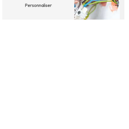
Personnaliser
Adresse
5 quartiers St Sebastien
06540 Breil-sur-Roya