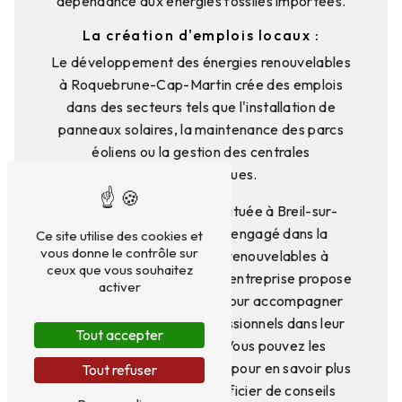
dépendance aux énergies fossiles importées.
La création d'emplois locaux :
Le développement des énergies renouvelables
à Roquebrune-Cap-Martin crée des emplois
dans des secteurs tels que l'installation de
panneaux solaires, la maintenance des parcs
éoliens ou la gestion des centrales
hydroélectriques.
Cottalorda et Rech Sarl, située à Breil-sur-
Roya est un acteur local engagé dans la
Ce site utilise des cookies et
vous donne le contrôle sur
promotion des énergies renouvelables à
ceux que vous souhaitez
Roquebrune-Cap-Martin. L'entreprise propose
activer
des solutions sur-mesure pour accompagner
les particuliers et les professionnels dans leur
Tout accepter
transition énergétique. Vous pouvez les
contacter au 04 93 04 41 81 pour en savoir plus
Tout refuser
sur leurs services et bénéficier de conseils